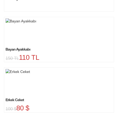
Bayan Ayakkabı
110 TL
150 TL
Erkek Ceket
80 $
100 $